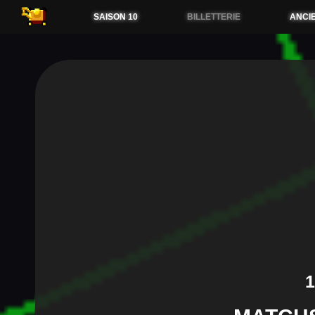
54.38.173.36
SAISON 10
BILLETTERIE
ANCI
1