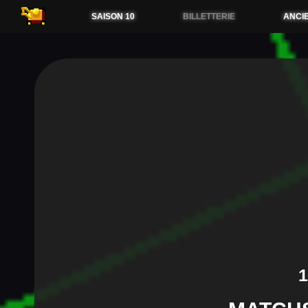
54.38.173.36
SAISON 10
BILLETTERIE
ANCI
1