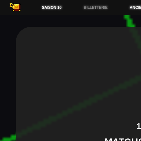
54.38.173.36
SAISON 10
BILLETTERIE
ANCI
1