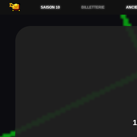
54.38.173.36
SAISON 10
BILLETTERIE
ANCI
1