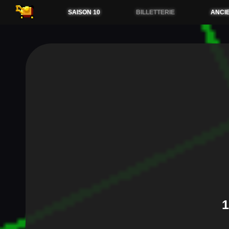
54.38.173.36
SAISON 10
BILLETTERIE
ANCI
1