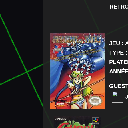
RETR
JEU :
A
TYPE :
PLATE
ANNÉE
GUEST