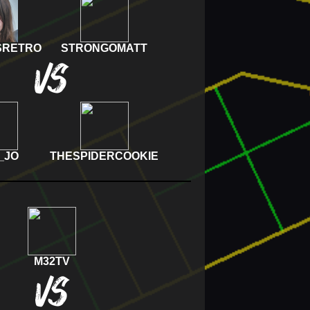
SRETRO
STRONGOMATT
VS
_JO
THESPIDERCOOKIE
M32TV
VS