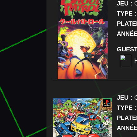
JEU :
G
TYPE :
PLATE
ANNÉE
GUEST
JEU :
C
TYPE :
PLATE
ANNÉE